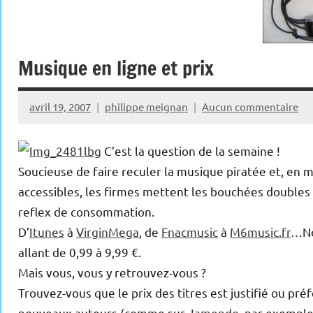
Musique en ligne et prix
avril 19, 2007
philippe meignan
Aucun commentaire
C’est la question de la semaine !
Soucieuse de faire reculer la musique piratée et, en 
accessibles, les firmes mettent les bouchées double
reflex de consommation.
D’
Itunes
à
VirginMega
, de
Fnacmusic
à
M6music.fr
…No
allant de 0,99 à 9,99 €.
Mais vous, vous y retrouvez-vous ?
Trouvez-vous que le prix des titres est justifié ou p
nouveaux auteurs (comme sur
Jamendo
, par exemple