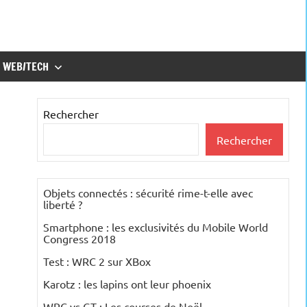
WEB/TECH
Rechercher
Rechercher
Objets connectés : sécurité rime-t-elle avec
liberté ?
Smartphone : les exclusivités du Mobile World
Congress 2018
Test : WRC 2 sur XBox
Karotz : les lapins ont leur phoenix
WRC vs GT : Les courses de Noël