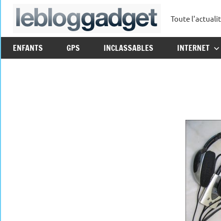
Aller
Toute l'actuali
au
leblo
contenu
ENFANTS
GPS
INCLASSABLES
INTERNET