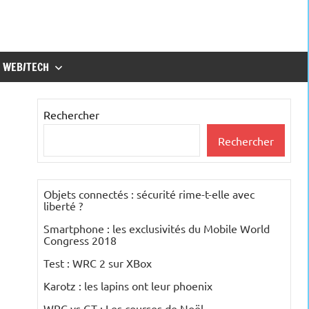
WEB/TECH
Rechercher
Rechercher
Objets connectés : sécurité rime-t-elle avec
liberté ?
Smartphone : les exclusivités du Mobile World
Congress 2018
Test : WRC 2 sur XBox
Karotz : les lapins ont leur phoenix
WRC vs GT : Les courses de Noël