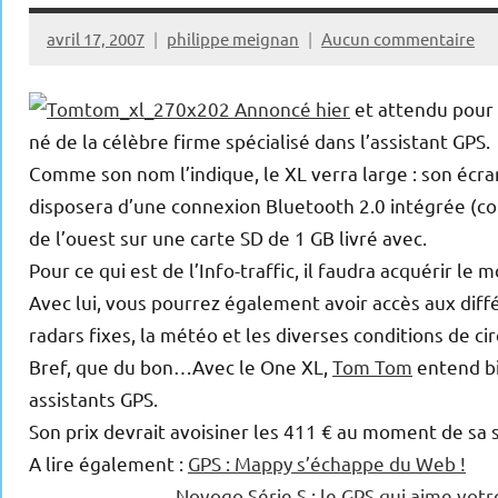
avril 17, 2007
philippe meignan
Aucun commentaire
Annoncé hier
et attendu pour l
né de la célèbre firme spécialisé dans l’assistant GPS.
Comme son nom l’indique, le XL verra large : son écran
disposera d’une connexion Bluetooth 2.0 intégrée (co
de l’ouest sur une carte SD de 1 GB livré avec.
Pour ce qui est de l’Info-traffic, il faudra acquérir 
Avec lui, vous pourrez également avoir accès aux diff
radars fixes, la météo et les diverses conditions de c
Bref, que du bon…Avec le One XL,
Tom Tom
entend bi
assistants GPS.
Son prix devrait avoisiner les 411 € au moment de sa s
A lire également :
GPS : Mappy s’échappe du Web !
Novogo Série S : le GPS qui aime votre