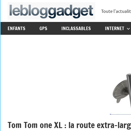
Aller
Toute l'actuali
au
leblo
contenu
ENFANTS
GPS
INCLASSABLES
INTERNET
Tom Tom one XL : la route extra-lar