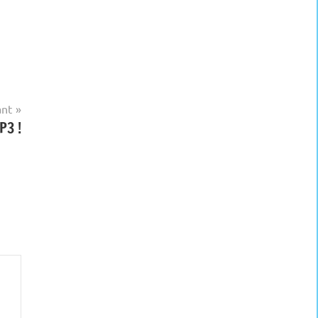
ant
P3 !