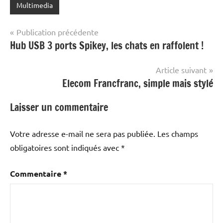
Multimedia
Navigation
Publication précédente
Hub USB 3 ports Spikey, les chats en raffolent !
de
l’article
Article suivant
Elecom Francfranc, simple mais stylé
Laisser un commentaire
Votre adresse e-mail ne sera pas publiée.
Les champs
obligatoires sont indiqués avec
*
Commentaire
*