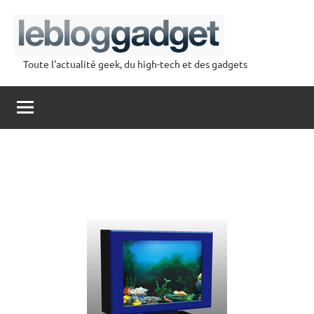
Aller
au
contenu
Toute l'actualité geek, du high-tech et des gadgets
lebloggadget