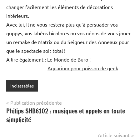
changer facilement les éléments de décorations
intérieurs.
Avec lui, Il ne vous restera plus qu’à persuader vos
guppys, vos labéos bicolores ou vos néons de vous jouer
un remake de Matrix ou du Seigneur des Anneaux pour
que le spectacle soit total !
A lire également :
Le Monde de Buro !
Aquarium pour poisson de geek
Inclassables
Navigation
Publication précédente
Philips SHB6102 : musiques et appels en toute
de
simplicité
l’article
Article suivant