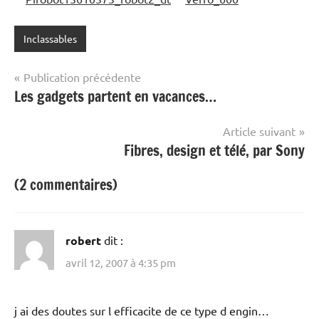
Inclassables
Navigation
Publication précédente
Les gadgets partent en vacances…
de
l’article
Article suivant
Fibres, design et télé, par Sony
(2 commentaires)
robert
dit :
avril 12, 2007 à 4:35 pm
j ai des doutes sur l efficacite de ce type d engin…