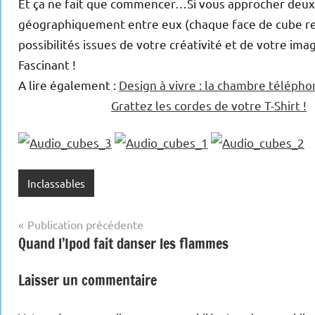
Et ça ne fait que commencer…Si vous approcher deux 
géographiquement entre eux (chaque face de cube re
possibilités issues de votre créativité et de votre im
Fascinant !
A lire également :
Design à vivre : la chambre téléph
Grattez les cordes de votre T-Shirt !
Inclassables
Navigation
Publication précédente
Quand l’Ipod fait danser les flammes
de
l’article
Laisser un commentaire