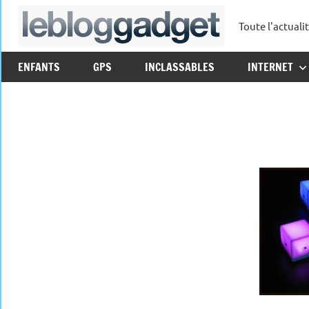
Aller
Toute l'actuali
au
leblo
contenu
ENFANTS
GPS
INCLASSABLES
INTERNET