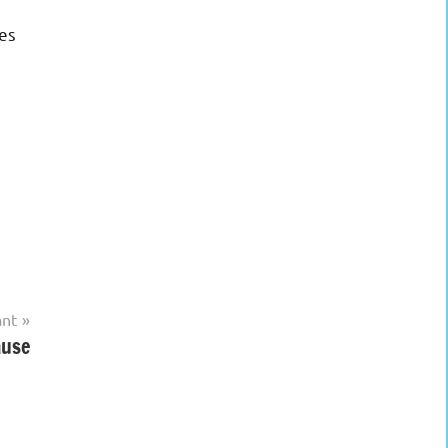
es
ant
ause