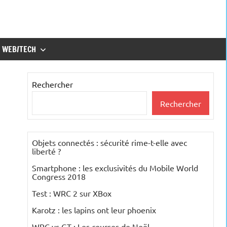
WEB/TECH
Rechercher
Rechercher
Objets connectés : sécurité rime-t-elle avec
liberté ?
Smartphone : les exclusivités du Mobile World
Congress 2018
Test : WRC 2 sur XBox
Karotz : les lapins ont leur phoenix
WRC vs GT : Les courses de Noël