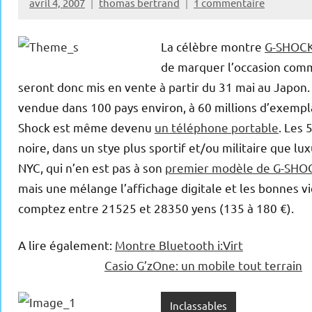
avril 4, 2007
thomas bertrand
1 commentaire
La célèbre montre
G-SHOC
de marquer l’occasion comme
seront donc mis en vente à partir du 31 mai au Japo
vendue dans 100 pays environ, à 60 millions d’exemplai
Shock est même devenu
un téléphone portable
. Les
noire, dans un stye plus sportif et/ou militaire que lu
NYC, qui n’en est pas à son
premier modèle de G-SHO
mais une mélange l’affichage digitale et les bonnes viei
comptez entre 21525 et 28350 yens (135 à 180 €).
A lire également:
Montre Bluetooth i:Virt
Casio G’zOne: un mobile tout terrain
Inclassables