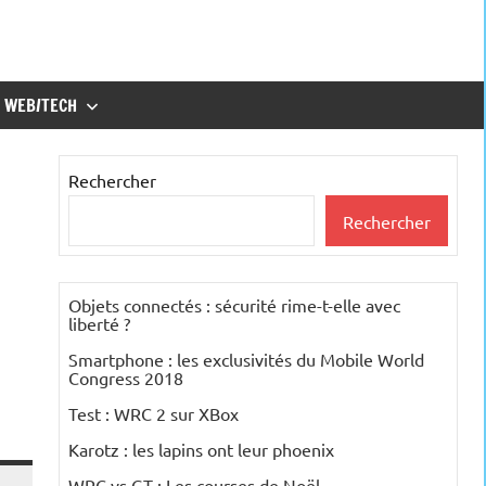
WEB/TECH
Rechercher
Rechercher
Objets connectés : sécurité rime-t-elle avec
liberté ?
Smartphone : les exclusivités du Mobile World
Congress 2018
Test : WRC 2 sur XBox
Karotz : les lapins ont leur phoenix
WRC vs GT : Les courses de Noël