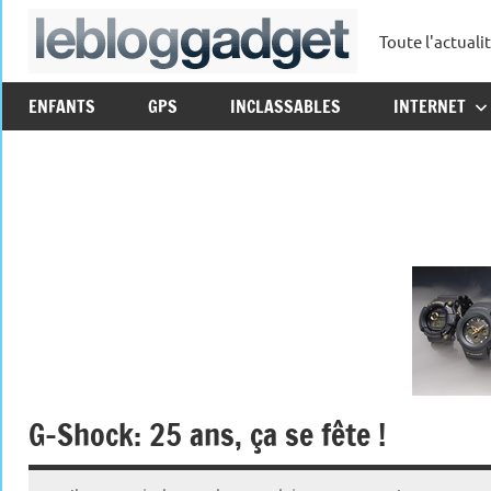
Aller
Toute l'actuali
au
leblo
contenu
ENFANTS
GPS
INCLASSABLES
INTERNET
G-Shock: 25 ans, ça se fête !