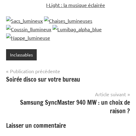
I-Light : la musique éclairée
Inclassables
Navigation
Publication précédente
Soirée disco sur votre bureau
de
l’article
Article suivant
Samsung SyncMaster 940 MW : un choix de
raison ?
Laisser un commentaire