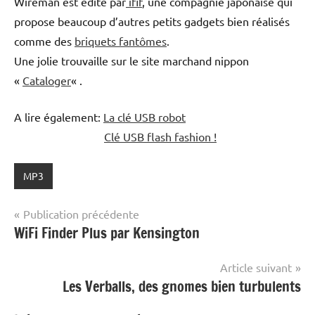
Wireman est édité par
ifif
, une compagnie japonaise qui
propose beaucoup d’autres petits gadgets bien réalisés
comme des
briquets fantômes
.
Une jolie trouvaille sur le site marchand nippon
«
Cataloger
« .
A lire également:
La clé USB robot
Clé USB flash fashion !
MP3
Navigation
Publication précédente
WiFi Finder Plus par Kensington
de
l’article
Article suivant
Les Verballs, des gnomes bien turbulents