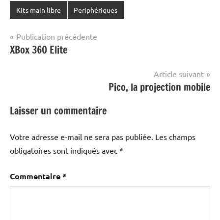
Kits main libre
Periphériques
Navigation
Publication précédente
XBox 360 Elite
de
l’article
Article suivant
Pico, la projection mobile
Laisser un commentaire
Votre adresse e-mail ne sera pas publiée.
Les champs
obligatoires sont indiqués avec
*
Commentaire
*