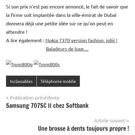
Si son prix n’est pas encore annoncé, le fait de savoir que
la firme soit implantée dans la ville-émirat de Dubai
donnera déjà une petite idée sur ce qu’on peut en
attendre !
A lire également :
Nokia 7370 version fashion, joliii !
Baladeurs de luxe…
Inclassables
Téléphonie mobile
Navigation
Publication précédente
Samsung 707SC II chez Softbank
de
l’article
Article suivant
Une brosse à dents toujours propre !