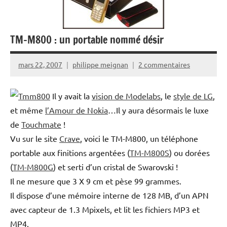
TM-M800 : un portable nommé désir
mars 22, 2007
philippe meignan
2 commentaires
Il y avait la
vision de Modelabs
, le
style de LG
,
et même
l’Amour de Nokia
…Il y aura désormais le luxe
de
Touchmate
!
Vu sur le site
Crave
, voici le TM-M800, un téléphone
portable aux finitions argentées (
TM-M800S
) ou dorées
(
TM-M800G
) et serti d’un cristal de Swarovski !
Il ne mesure que 3 X 9 cm et pèse 99 grammes.
Il dispose d’une mémoire interne de 128 MB, d’un APN
avec capteur de 1.3 Mpixels, et lit les fichiers MP3 et
MP4.