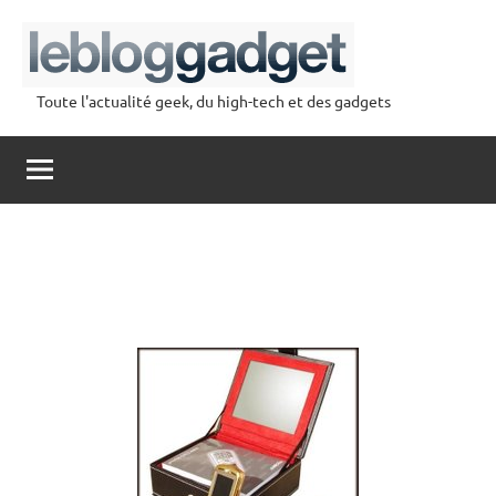
Aller
au
contenu
Toute l'actualité geek, du high-tech et des gadgets
lebloggadget