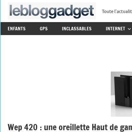
Aller
Toute l'actuali
au
leblo
contenu
ENFANTS
GPS
INCLASSABLES
INTERNET
Wep 420 : une oreillette Haut de 