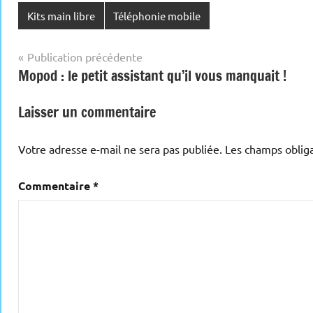
Kits main libre
Téléphonie mobile
Navigation
Publication précédente
Mopod : le petit assistant qu’il vous manquait !
de
l’article
Laisser un commentaire
Votre adresse e-mail ne sera pas publiée.
Les champs obliga
Commentaire
*