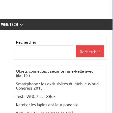
WEB/TECH
Rechercher
Rechercher
Objets connectés : sécurité rime-t-elle avec
liberté ?
Smartphone : les exclusivités du Mobile World
Congress 2018
Test : WRC 2 sur XBox
Karotz : les lapins ont leur phoenix
WRC vs GT : Les courses de Noël