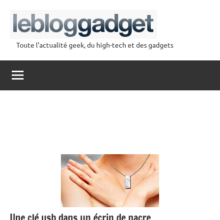
Aller
au
contenu
Toute l'actualité geek, du high-tech et des gadgets
lebloggadget
Une clé usb dans un écrin de nacre…