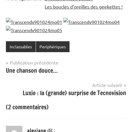
Les boucles d’oreilles des geekettes !
Inclassables
Periphériques
Navigation
Publication précédente
Une chanson douce…
de
l’article
Article suivant
Luxio : la (grande) surprise de Tecnovision
(2 commentaires)
alexiane
dit :