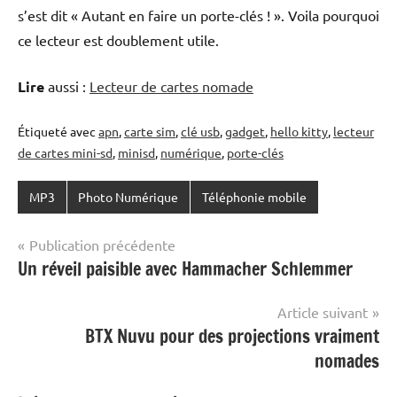
s’est dit « Autant en faire un porte-clés ! ». Voila pourquoi
ce lecteur est doublement utile.
Lire
aussi :
Lecteur de cartes nomade
Étiqueté avec
apn
,
carte sim
,
clé usb
,
gadget
,
hello kitty
,
lecteur
de cartes mini-sd
,
minisd
,
numérique
,
porte-clés
MP3
Photo Numérique
Téléphonie mobile
Navigation
Publication précédente
Un réveil paisible avec Hammacher Schlemmer
de
l’article
Article suivant
BTX Nuvu pour des projections vraiment
nomades