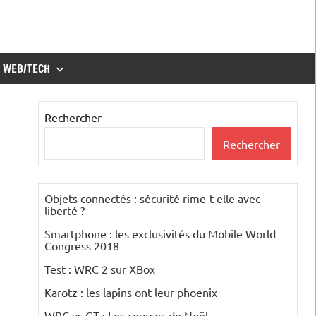
WEB/TECH
Rechercher
Rechercher
Objets connectés : sécurité rime-t-elle avec
liberté ?
Smartphone : les exclusivités du Mobile World
Congress 2018
Test : WRC 2 sur XBox
Karotz : les lapins ont leur phoenix
WRC vs GT : Les courses de Noël