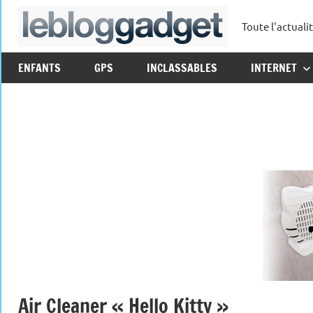
Aller
Toute l'actuali
au
leblo
contenu
ENFANTS
GPS
INCLASSABLES
INTERNET
Air Cleaner « Hello Kitty »