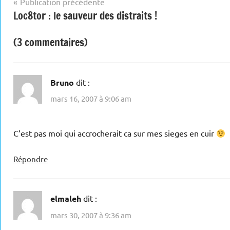
Navigation
Publication précédente
Loc8tor : le sauveur des distraits !
de
l’article
(3 commentaires)
Bruno
dit :
mars 16, 2007 à 9:06 am
C’est pas moi qui accrocherait ca sur mes sieges en cuir
Répondre
elmaleh
dit :
mars 30, 2007 à 9:36 am