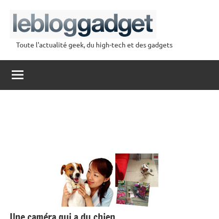
Aller
au
contenu
Toute l'actualité geek, du high-tech et des gadgets
lebloggadget
Une caméra qui a du chien