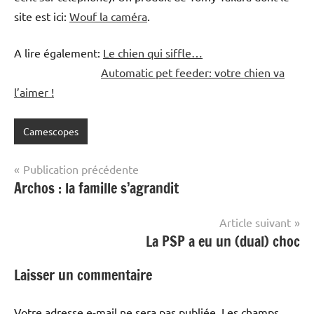
site est ici:
Wouf la caméra
.
A lire également:
Le chien qui siffle…
Automatic pet feeder: votre chien va
l’aimer !
Camescopes
Navigation
Publication précédente
Archos : la famille s’agrandit
de
l’article
Article suivant
La PSP a eu un (dual) choc
Laisser un commentaire
Votre adresse e-mail ne sera pas publiée.
Les champs