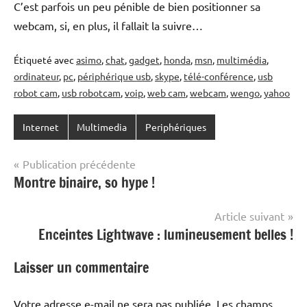
C’est parfois un peu pénible de bien positionner sa
webcam, si, en plus, il fallait la suivre…
Étiqueté avec
asimo
,
chat
,
gadget
,
honda
,
msn
,
multimédia
,
ordinateur
,
pc
,
périphérique usb
,
skype
,
télé-conférence
,
usb
robot cam
,
usb robotcam
,
voip
,
web cam
,
webcam
,
wengo
,
yahoo
Internet
Multimedia
Periphériques
Navigation
Publication précédente
Montre binaire, so hype !
de
l’article
Article suivant
Enceintes Lightwave : lumineusement belles !
Laisser un commentaire
Votre adresse e-mail ne sera pas publiée.
Les champs