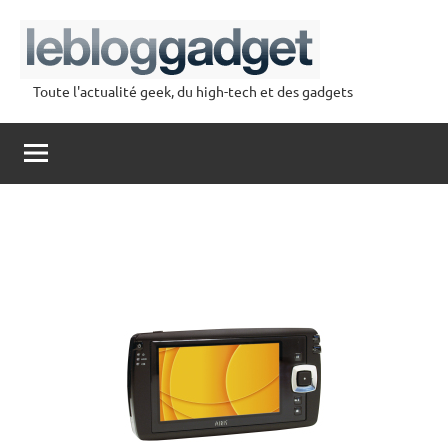
Aller
au
contenu
Toute l'actualité geek, du high-tech et des gadgets
lebloggadget