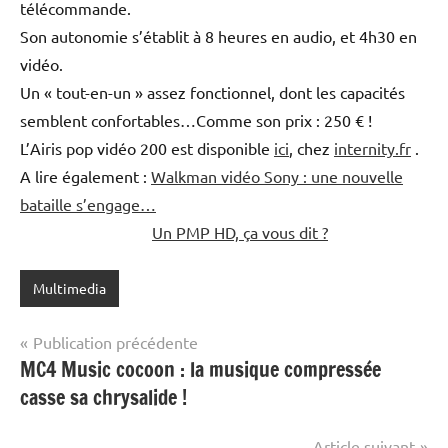
télécommande.
Son autonomie s’établit à 8 heures en audio, et 4h30 en
vidéo.
Un « tout-en-un » assez fonctionnel, dont les capacités
semblent confortables…Comme son prix : 250 € !
L’Airis pop vidéo 200 est disponible
ici
, chez
internity.fr
.
A lire également :
Walkman vidéo Sony : une nouvelle
bataille s’engage…
Un PMP HD, ça vous dit ?
Multimedia
Navigation
Publication précédente
MC4 Music cocoon : la musique compressée
de
casse sa chrysalide !
l’article
Article suivant