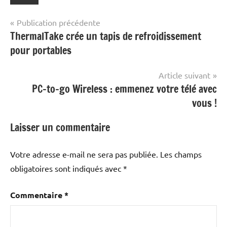
Navigation
Publication précédente
ThermalTake crée un tapis de refroidissement
de
pour portables
l’article
Article suivant
PC-to-go Wireless : emmenez votre télé avec
vous !
Laisser un commentaire
Votre adresse e-mail ne sera pas publiée.
Les champs
obligatoires sont indiqués avec
*
Commentaire
*