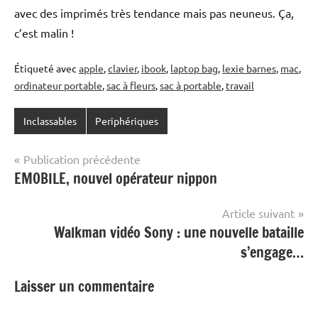
avec des imprimés très tendance mais pas neuneus. Ça,
c’est malin !
Étiqueté avec
apple
,
clavier
,
ibook
,
laptop bag
,
lexie barnes
,
mac
,
ordinateur portable
,
sac à fleurs
,
sac à portable
,
travail
Inclassables
Periphériques
Navigation
Publication précédente
EMOBILE, nouvel opérateur nippon
de
l’article
Article suivant
Walkman vidéo Sony : une nouvelle bataille
s’engage…
Laisser un commentaire