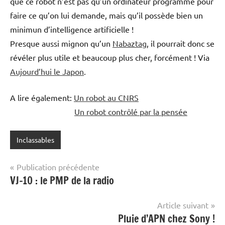
que ce robot n’est pas qu’un ordinateur programmé pour
faire ce qu’on lui demande, mais qu’il possède bien un
minimun d’intelligence artificielle !
Presque aussi mignon qu’un
Nabaztag
, il pourrait donc se
révéler plus utile et beaucoup plus cher, forcément ! Via
Aujourd’hui le Japon
.
A lire également:
Un robot au CNRS
Un robot contrôlé par la pensée
Inclassables
Navigation
Publication précédente
VJ-10 : le PMP de la radio
de
l’article
Article suivant
Pluie d’APN chez Sony !