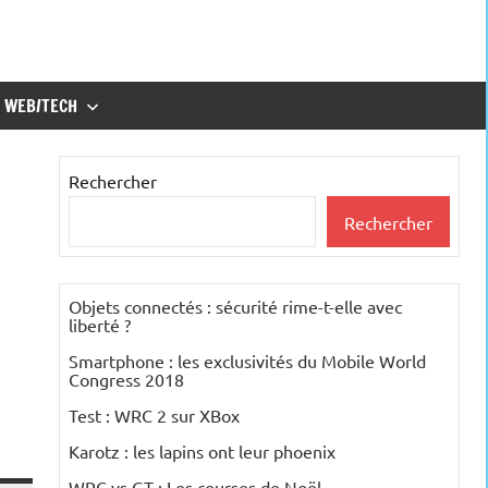
WEB/TECH
Rechercher
Rechercher
Objets connectés : sécurité rime-t-elle avec
liberté ?
Smartphone : les exclusivités du Mobile World
Congress 2018
Test : WRC 2 sur XBox
Karotz : les lapins ont leur phoenix
WRC vs GT : Les courses de Noël