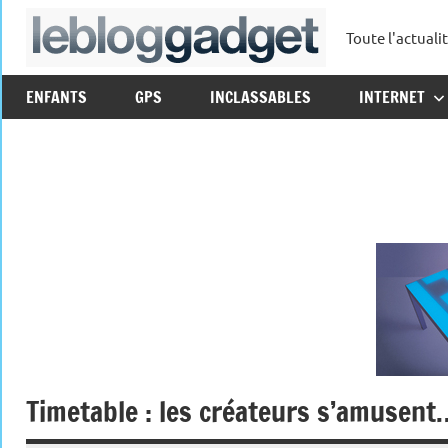
Aller
Toute l'actuali
au
leblo
contenu
ENFANTS
GPS
INCLASSABLES
INTERNET
Timetable : les créateurs s’amusent