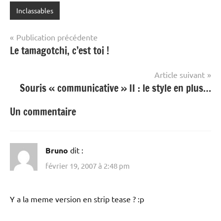
Inclassables
Navigation
Publication précédente
Le tamagotchi, c’est toi !
de
l’article
Article suivant
Souris « communicative » II : le style en plus…
Un commentaire
Bruno
dit :
février 19, 2007 à 2:48 pm
Y a la meme version en strip tease ? :p