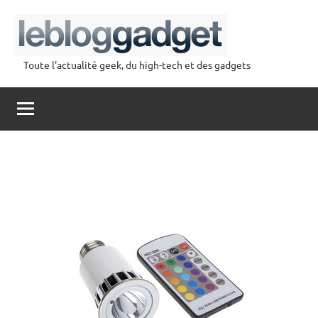
Aller
au
contenu
Toute l'actualité geek, du high-tech et des gadgets
lebloggadget