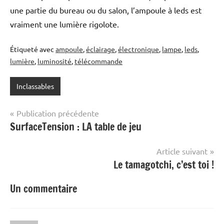
une partie du bureau ou du salon, l’ampoule à leds est
vraiment une lumière rigolote.
Étiqueté avec
ampoule
,
éclairage
,
électronique
,
lampe
,
leds
,
lumière
,
luminosité
,
télécommande
Inclassables
Navigation
Publication précédente
SurfaceTension : LA table de jeu
de
l’article
Article suivant
Le tamagotchi, c’est toi !
Un commentaire