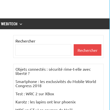
WEB/TECH
Rechercher
Rechercher
Objets connectés : sécurité rime-t-elle avec
liberté ?
Smartphone : les exclusivités du Mobile World
Congress 2018
Test : WRC 2 sur XBox
Karotz : les lapins ont leur phoenix
WRC vs GT : Les courses de Noël