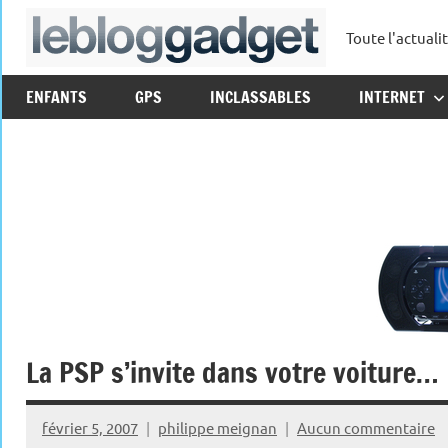
Aller
Toute l'actuali
au
leblo
contenu
ENFANTS
GPS
INCLASSABLES
INTERNET
La PSP s’invite dans votre voiture…
février 5, 2007
philippe meignan
Aucun commentaire