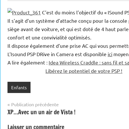
C’est du moins l’objectif du « ISound P
Il s’agit d’un système d’attache conçu pour la consol
siège avant de voiture, et qui est doté de 4 haut par
confort et une convivialité optimisés.
Il dispose également d’une prise AC qui vous permet
L’Isound PSP DRive in Camera est disponible
ici
moyenna
A lire également :
Idea Wireless Craddle : sans fil et 
Libérez le potentiel de votre PSP !
Enfants
Navigation
Publication précédente
XP…Avec un un air de Vista !
de
l’article
Laisser un commentaire