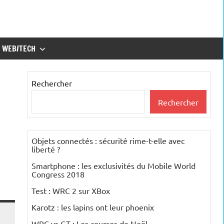
WEB/TECH
Rechercher
Rechercher
Objets connectés : sécurité rime-t-elle avec
liberté ?
Smartphone : les exclusivités du Mobile World
Congress 2018
Test : WRC 2 sur XBox
Karotz : les lapins ont leur phoenix
WRC vs GT : Les courses de Noël