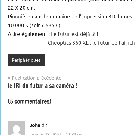
22 X 20 cm.
Pionnière dans le domaine de l’impression 3D domesti
10.000 $ (soit 7 685 €).
A lire également :
Le futur est déjà là !
Cheoptics 360 XL : le futur de l’affic
Periphériques
Navigation
Publication précédente
le JRI du futur a sa caméra !
de
l’article
(5 commentaires)
John
dit :
janvier 23, 2007 à 12:33 pm