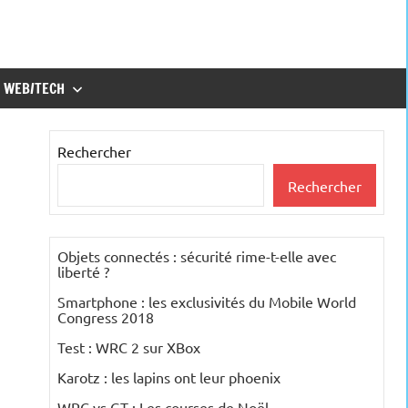
WEB/TECH
Rechercher
Rechercher
Objets connectés : sécurité rime-t-elle avec
liberté ?
Smartphone : les exclusivités du Mobile World
Congress 2018
Test : WRC 2 sur XBox
Karotz : les lapins ont leur phoenix
WRC vs GT : Les courses de Noël