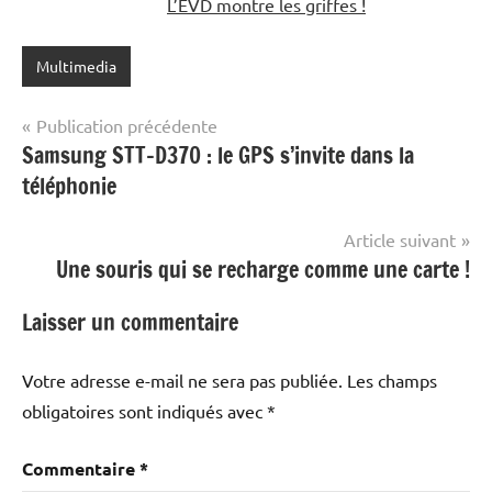
L’EVD montre les griffes !
Multimedia
Navigation
Publication précédente
Samsung STT-D370 : le GPS s’invite dans la
de
téléphonie
l’article
Article suivant
Une souris qui se recharge comme une carte !
Laisser un commentaire
Votre adresse e-mail ne sera pas publiée.
Les champs
obligatoires sont indiqués avec
*
Commentaire
*