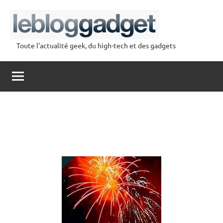
Aller
au
contenu
Toute l'actualité geek, du high-tech et des gadgets
lebloggadget