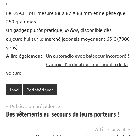
!
Le DS-CHFMT mesure 88 X 82 X 88 mm et ne pèse que
250 grammes
Un gadget plutôt pratique,
in fine
, disponible dès
aujourd’hui sur le marché japonais moyennant 65 € (7980
yens).
A lire également :
Un autoradio avec baladeur incorporé !
Carbox : l’ordinateur multimédia de la
voiture
Ipod
Periphériques
Navigation
Publication précédente
Des vêtements au secours de leurs porteurs !
de
l’article
Article suivant