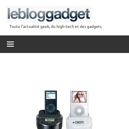
Aller
au
contenu
Toute l'actualité geek, du high-tech et des gadgets
lebloggadget