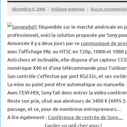
décembre 9, 2006
philippe meignan
Aucun commentai
Disponible sur le marché américain en j
professionnel, voici la solution proposée par Sony pou
Annoncée il y a deux jours par ce
communiqué de pre
avec l’affichage PAL ou NTSC en 720p, 1080i et 1080 pi
Anti-chocs et inclinable, elle dispose d’un capteur C
numérique X40 et d’une télécommande pour l’utiliser 
Son contrôle s’effectue par port RS232c, et ses sorti
La mise au point peut être automatique ou manuelle.
Avec l’EVI-HDI, Sony fait donc entrer la vidéo-confér
Reste son prix, situé aux alentours de 3400 € (4495 $-l
passage, et ce, pour de nombreux entrepreneurs…
A lire également :
Conférence de rentrée de Sony…
Gardez un oeil chez vous !