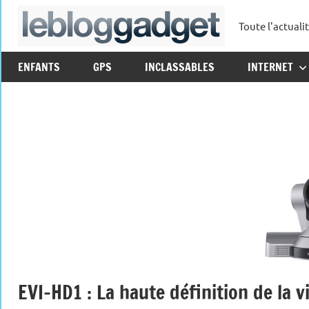
Aller
Toute l'actuali
au
leblo
contenu
ENFANTS
GPS
INCLASSABLES
INTERNET
EVI-HD1 : La haute définition de la 