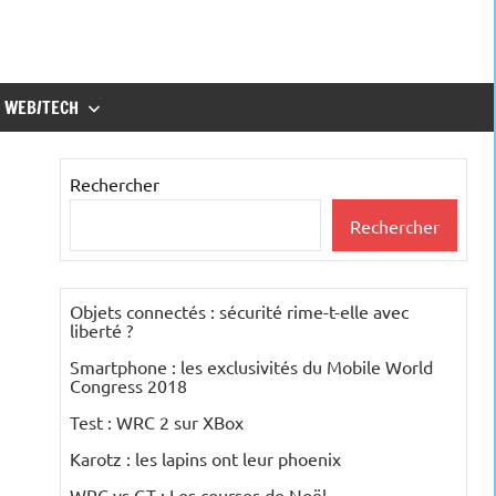
WEB/TECH
Rechercher
Rechercher
Objets connectés : sécurité rime-t-elle avec
liberté ?
Smartphone : les exclusivités du Mobile World
Congress 2018
Test : WRC 2 sur XBox
Karotz : les lapins ont leur phoenix
WRC vs GT : Les courses de Noël