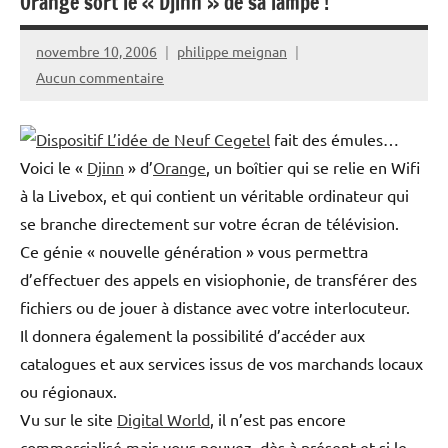
Orange sort le « Djinn » de sa lampe !
novembre 10, 2006
philippe meignan
Aucun commentaire
L’idée de Neuf Cegetel
fait des émules…
Voici le «
Djinn
» d’
Orange
, un boîtier qui se relie en Wifi
à la Livebox, et qui contient un véritable ordinateur qui
se branche directement sur votre écran de télévision.
Ce génie « nouvelle génération » vous permettra
d’effectuer des appels en visiophonie, de transférer des
fichiers ou de jouer à distance avec votre interlocuteur.
Il donnera également la possibilité d’accéder aux
catalogues et aux services issus de vos marchands locaux
ou régionaux.
Vu sur le site
Digital World
, il n’est pas encore
commercialisé mais vous pouvez, dès à présent et si le