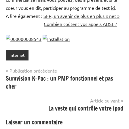
coeur vous en dit, participer au programme de test
ici
.
A lire également :
SFR, un avenir de plus en plus « net »
Combien coûtent vos appels ADSL ?
Internet
Navigation
Publication précédente
Sumvision K-Pac : un PMP fonctionnel et pas
de
cher
l’article
Article suivant
La veste qui contrôle votre Ipod
Laisser un commentaire