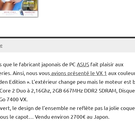
e
s que le fabricant japonais de PC
ASUS
fait plaisir aux
ries. Ainsi, nous vous
avions présenté le VX 1
aux couleu
lden Edition ». L’extérieur change peu mais le moteur est 
tel Core 2 Duo à 2,16Ghz, 2GB 667MHz DDR2 SDRAM, Disque
 Go 7400 VX.
ert, le design de l’ensemble ne reflète pas la jolie coqu
y a sous le capot… Vendu environ 2700€ au Japon.