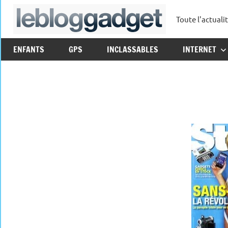
Aller
Toute l'actuali
au
leblo
contenu
ENFANTS
GPS
INCLASSABLES
INTERNET