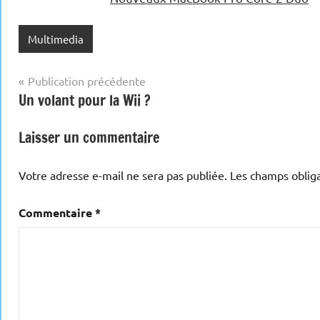
Multimedia
Navigation
Publication précédente
Un volant pour la Wii ?
de
l’article
Laisser un commentaire
Votre adresse e-mail ne sera pas publiée.
Les champs obliga
Commentaire
*