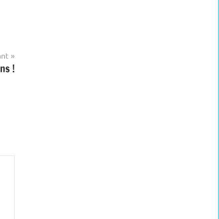
ant
ns !