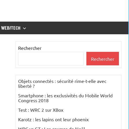
WEB/TECH
Rechercher
Rechercher
Objets connectés : sécurité rime-t-elle avec
liberté ?
Smartphone : les exclusivités du Mobile World
Congress 2018
Test : WRC 2 sur XBox
Karotz : les lapins ont leur phoenix
WRC vs GT : Les courses de Noël