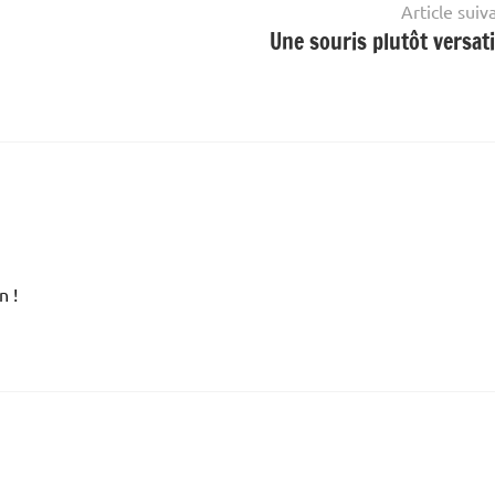
Article suiv
Une souris plutôt versat
n !