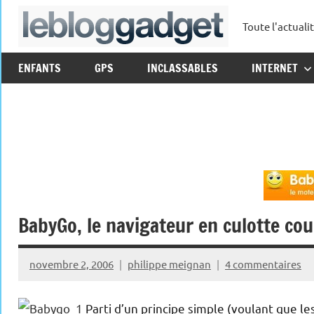
Aller
Toute l'actuali
au
leblo
contenu
ENFANTS
GPS
INCLASSABLES
INTERNET
BabyGo, le navigateur en culotte cou
novembre 2, 2006
philippe meignan
4 commentaires
Parti d’un principe simple (voulant que les