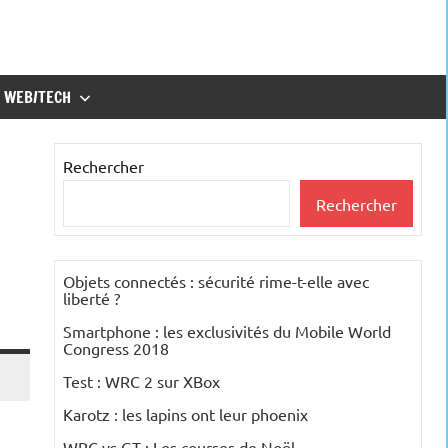
WEB/TECH
Rechercher
Rechercher
Objets connectés : sécurité rime-t-elle avec
liberté ?
Smartphone : les exclusivités du Mobile World
Congress 2018
Test : WRC 2 sur XBox
Karotz : les lapins ont leur phoenix
WRC vs GT : Les courses de Noël