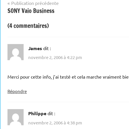
Navigation
Publication précédente
SONY Vaio Business
de
l’article
(4 commentaires)
James
dit :
novembre 2, 2006 à 4:22 pm
Merci pour cette info, j’ai testé et cela marche vraiment bie
Répondre
Philippe
dit :
novembre 2, 2006 à 4:38 pm