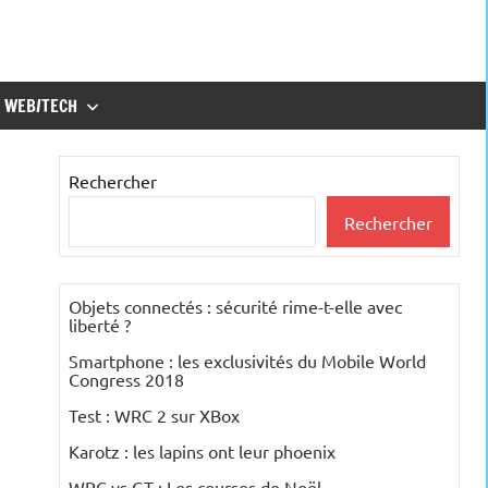
WEB/TECH
Rechercher
Rechercher
Objets connectés : sécurité rime-t-elle avec
liberté ?
Smartphone : les exclusivités du Mobile World
Congress 2018
Test : WRC 2 sur XBox
Karotz : les lapins ont leur phoenix
WRC vs GT : Les courses de Noël