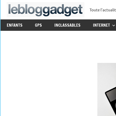
Aller
Toute l'actuali
au
leblo
contenu
ENFANTS
GPS
INCLASSABLES
INTERNET