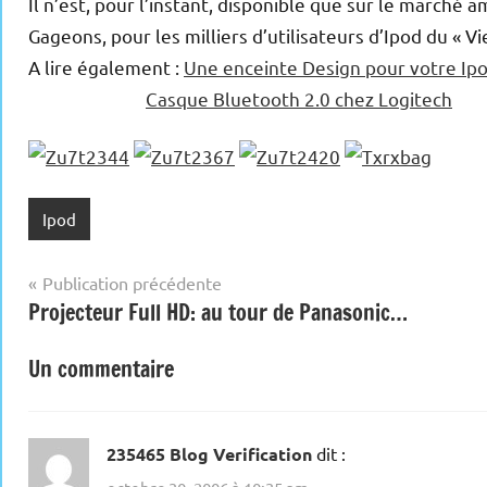
Il n’est, pour l’instant, disponible que sur le marché
Gageons, pour les milliers d’utilisateurs d’Ipod du « Vie
A lire également :
Une enceinte Design pour votre Ipo
Casque Bluetooth 2.0 chez Logitech
Ipod
Navigation
Publication précédente
Projecteur Full HD: au tour de Panasonic…
de
l’article
Un commentaire
235465 Blog Verification
dit :