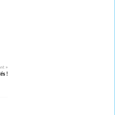
ant
és !