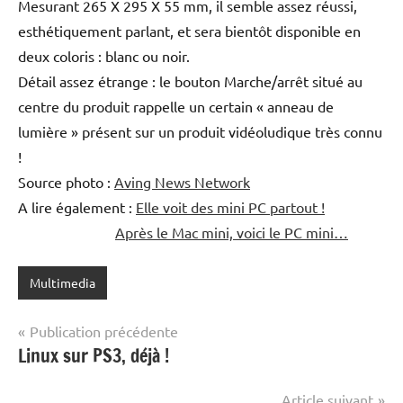
Mesurant 265 X 295 X 55 mm, il semble assez réussi,
esthétiquement parlant, et sera bientôt disponible en
deux coloris : blanc ou noir.
Détail assez étrange : le bouton Marche/arrêt situé au
centre du produit rappelle un certain « anneau de
lumière » présent sur un produit vidéoludique très connu
!
Source photo :
Aving News Network
A lire également :
Elle voit des mini PC partout !
Après le Mac mini, voici le PC mini…
Multimedia
Navigation
Publication précédente
Linux sur PS3, déjà !
de
l’article
Article suivant