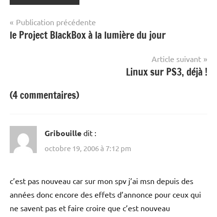
Navigation
Publication précédente
le Project BlackBox à la lumière du jour
de
l’article
Article suivant
Linux sur PS3, déjà !
(4 commentaires)
Gribouille
dit :
octobre 19, 2006 à 7:12 pm
c’est pas nouveau car sur mon spv j’ai msn depuis des
années donc encore des effets d’annonce pour ceux qui
ne savent pas et faire croire que c’est nouveau