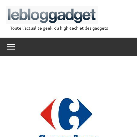
Aller
au
contenu
Toute l'actualité geek, du high-tech et des gadgets
lebloggadget