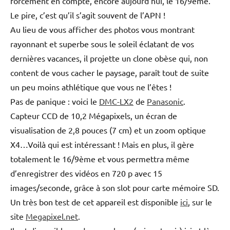
forcément en compte, encore aujourd’hui, le 16/9ème.
Le pire, c’est qu’il s’agit souvent de l’APN !
Au lieu de vous afficher des photos vous montrant
rayonnant et superbe sous le soleil éclatant de vos
dernières vacances, il projette un clone obèse qui, non
content de vous cacher le paysage, paraît tout de suite
un peu moins athlétique que vous ne l’êtes !
Pas de panique : voici le
DMC-LX2
de
Panasonic
.
Capteur CCD de 10,2 Mégapixels, un écran de
visualisation de 2,8 pouces (7 cm) et un zoom optique
X4…Voilà qui est intéressant ! Mais en plus, il gère
totalement le 16/9ème et vous permettra même
d’enregistrer des vidéos en 720 p avec 15
images/seconde, grâce à son slot pour carte mémoire SD.
Un très bon test de cet appareil est disponible
ici
, sur le
site
Megapixel.net
.