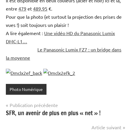
Il est disponible en deux couleurs (acier et noir) ici et là,
entre
479
et
489,95
€.
Pour que la photo (et surtout la projection des prises de
vues !) soit toujours un plaisir !
A lire également :
Une vidéo HD du Panasonic Lumix
DMC-L1…
Le Panasonic Lumix FZ7 : un bridge dans
la moyenne
Photo Numérique
Navigation
Publication précédente
SFR, un avenir de plus en plus « net » !
de
l’article
Article suivant