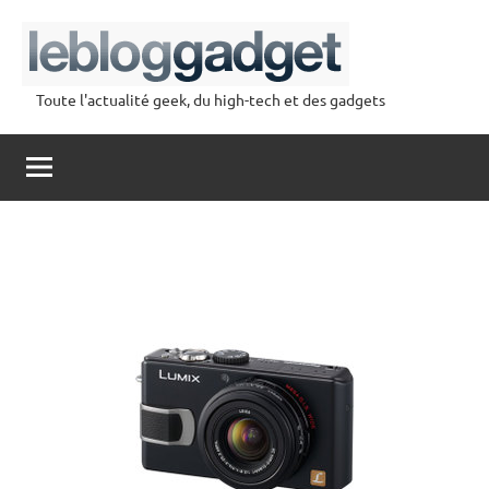
Aller
au
contenu
Toute l'actualité geek, du high-tech et des gadgets
lebloggadget