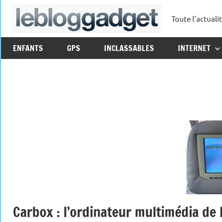
Aller
Toute l'actuali
au
leblo
contenu
ENFANTS
GPS
INCLASSABLES
INTERNET
Carbox : l’ordinateur multimédia de 