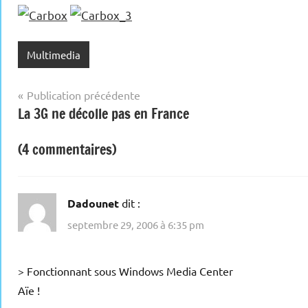
Multimedia
Navigation
Publication précédente
La 3G ne décolle pas en France
de
l’article
(4 commentaires)
Dadounet
dit :
septembre 29, 2006 à 6:35 pm
> Fonctionnant sous Windows Media Center
Aïe !