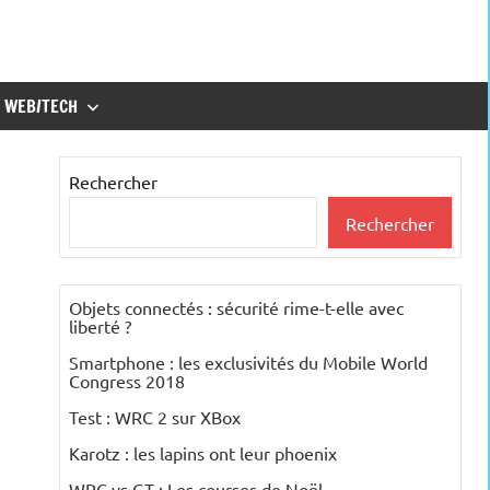
WEB/TECH
Rechercher
Rechercher
Objets connectés : sécurité rime-t-elle avec
liberté ?
Smartphone : les exclusivités du Mobile World
Congress 2018
Test : WRC 2 sur XBox
Karotz : les lapins ont leur phoenix
WRC vs GT : Les courses de Noël