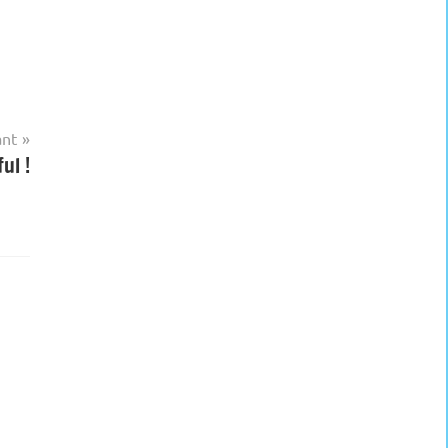
ant
ul !