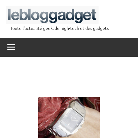
Aller
au
contenu
Toute l'actualité geek, du high-tech et des gadgets
lebloggadget