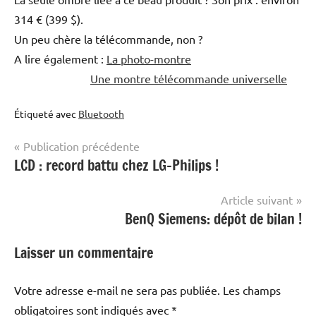
314 € (399 $).
Un peu chère la télécommande, non ?
A lire également :
La photo-montre
Une montre télécommande universelle
Étiqueté avec
Bluetooth
Navigation
Publication précédente
LCD : record battu chez LG-Philips !
de
l’article
Article suivant
BenQ Siemens: dépôt de bilan !
Laisser un commentaire
Votre adresse e-mail ne sera pas publiée.
Les champs
obligatoires sont indiqués avec
*