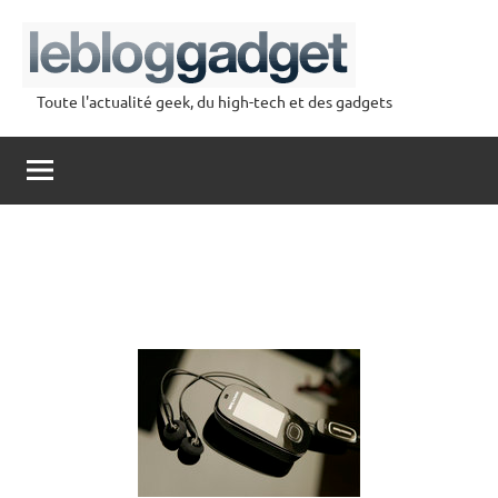
Aller
au
contenu
Toute l'actualité geek, du high-tech et des gadgets
lebloggadget