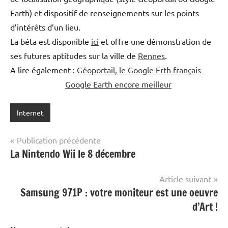
Earth) et dispositif de renseignements sur les points
d’intérêts d’un lieu.
La béta est disponible
ici
et offre une démonstration de
ses futures aptitudes sur la ville de
Rennes
.
A lire également :
Géoportail, le Google Erth français
Google Earth encore meilleur
Internet
Navigation
Publication précédente
La Nintendo Wii le 8 décembre
de
l’article
Article suivant
Samsung 971P : votre moniteur est une oeuvre
d’Art !