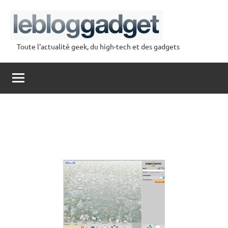
Aller
au
contenu
Toute l'actualité geek, du high-tech et des gadgets
lebloggadget