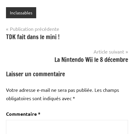
Inclassables
Navigation
Publication précédente
TDK fait dans le mini !
de
l’article
Article suivant
La Nintendo Wii le 8 décembre
Laisser un commentaire
Votre adresse e-mail ne sera pas publiée.
Les champs
obligatoires sont indiqués avec
*
Commentaire
*