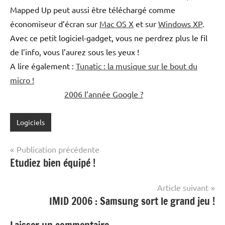
Mapped Up peut aussi être téléchargé comme
économiseur d’écran sur
Mac OS X
et sur
Windows XP
.
Avec ce petit logiciel-gadget, vous ne perdrez plus le fil
de l’info, vous l’aurez sous les yeux !
A lire également :
Tunatic : la musique sur le bout du
micro !
2006 l’année Google ?
Logiciels
Navigation
Publication précédente
Etudiez bien équipé !
de
l’article
Article suivant
IMID 2006 : Samsung sort le grand jeu !