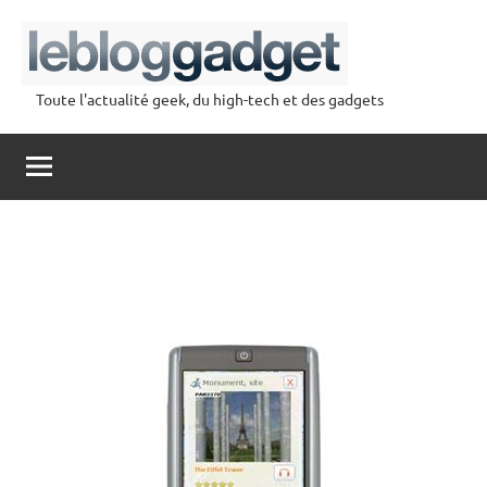
Aller
au
contenu
Toute l'actualité geek, du high-tech et des gadgets
lebloggadget