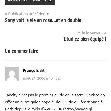
Inclassables
Multimedia
Navigation
Publication précédente
Sony voit la vie en rose…et en double !
de
l’article
Article suivant
Etudiez bien équipé !
Un commentaire
François
dit :
août 24, 2006 à 10:48 pm
Taocity n’est pas le premier guide de la sorte. Il existe en
effet un autre guide appelé Digi-Guide qui fonctionne à
Paris depuis le mois d’Avril 2006 (
http://www.digi-