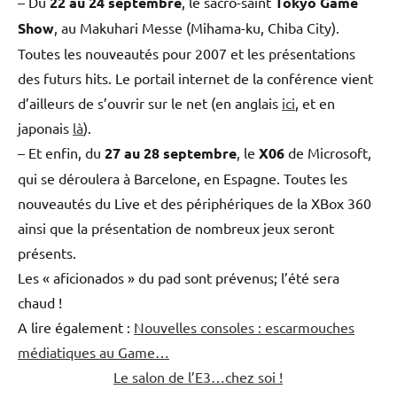
– Du
22 au 24 septembre
, le sacro-saint
Tokyo Game
Show
, au Makuhari Messe (Mihama-ku, Chiba City).
Toutes les nouveautés pour 2007 et les présentations
des futurs hits. Le portail internet de la conférence vient
d’ailleurs de s’ouvrir sur le net (en anglais
ici
, et en
japonais
là
).
– Et enfin, du
27 au 28 septembre
, le
X06
de Microsoft,
qui se déroulera à Barcelone, en Espagne. Toutes les
nouveautés du Live et des périphériques de la XBox 360
ainsi que la présentation de nombreux jeux seront
présents.
Les « aficionados » du pad sont prévenus; l’été sera
chaud !
A lire également :
Nouvelles consoles : escarmouches
médiatiques au Game…
Le salon de l’E3…chez soi !