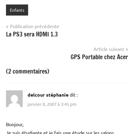
Enfants
Navigation
Publication précédente
La PS3 sera HDMI 1.3
de
l’article
Article suivant
GPS Portable chez Acer
(2 commentaires)
delcour stéphanie
dit :
janvier 8, 2007 à 3:45 pm
Bonjour,
Je suis étudiante et je fais une étude sur les salons