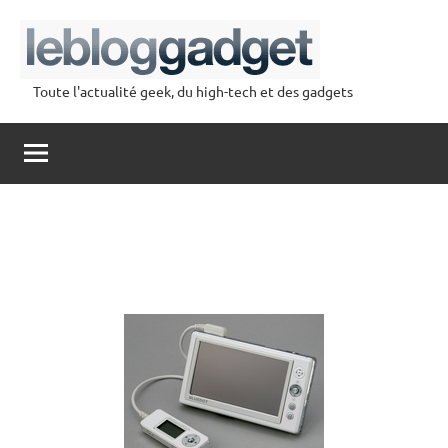
Aller
au
contenu
Toute l'actualité geek, du high-tech et des gadgets
lebloggadget