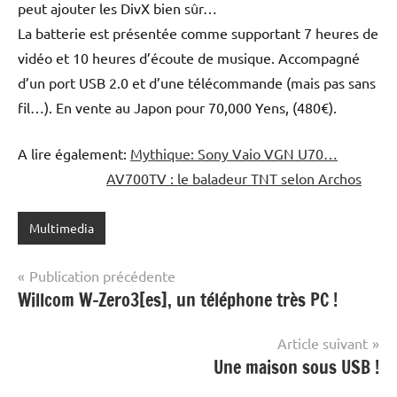
peut ajouter les DivX bien sûr…
La batterie est présentée comme supportant 7 heures de
vidéo et 10 heures d’écoute de musique. Accompagné
d’un port USB 2.0 et d’une télécommande (mais pas sans
fil…). En vente au Japon pour 70,000 Yens, (480€).
A lire également:
Mythique: Sony Vaio VGN U70…
AV700TV : le baladeur TNT selon Archos
Multimedia
Navigation
Publication précédente
Willcom W-Zero3[es], un téléphone très PC !
de
l’article
Article suivant
Une maison sous USB !