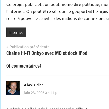
Ce projet public et l’on peut même dire politique, mon
l’internet. On peut être sûr que le geoportail françai
reste à pouvoir accueillir des millions de connexions
Internet
Navigation
Publication précédente
Chaîne Hi-Fi Onkyo avec MD et dock iPod
de
l’article
(4 commentaires)
Alexis
dit :
juin 23, 2006 à 4:11 pm
quelqu’un a t-il réussis à y accéder aujourd’hui?