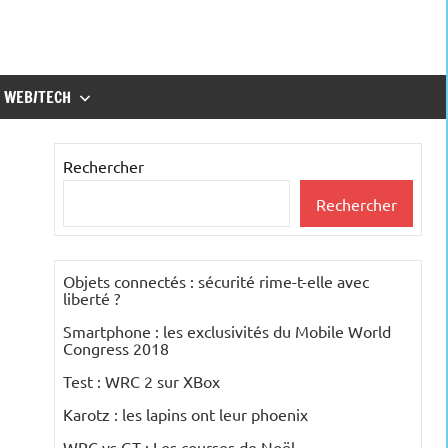
WEB/TECH
Rechercher
Rechercher
Objets connectés : sécurité rime-t-elle avec
liberté ?
Smartphone : les exclusivités du Mobile World
Congress 2018
Test : WRC 2 sur XBox
Karotz : les lapins ont leur phoenix
WRC vs GT : Les courses de Noël