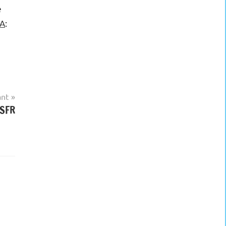
e
NA
:
ant
 SFR