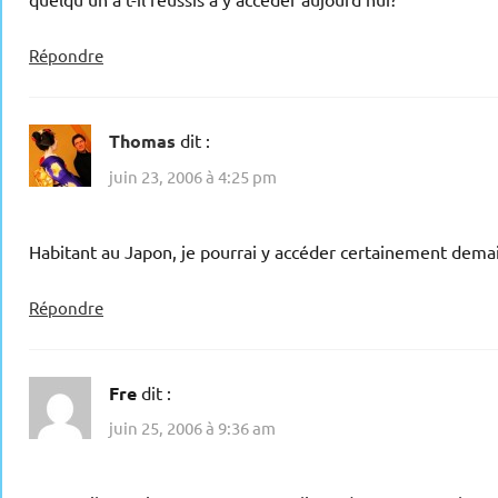
Répondre
Thomas
dit :
juin 23, 2006 à 4:25 pm
Habitant au Japon, je pourrai y accéder certainement demai
Répondre
Fre
dit :
juin 25, 2006 à 9:36 am