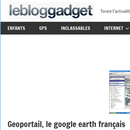
Aller
Toute l'actuali
au
leblo
contenu
ENFANTS
GPS
INCLASSABLES
INTERNET
Geoportail, le google earth français