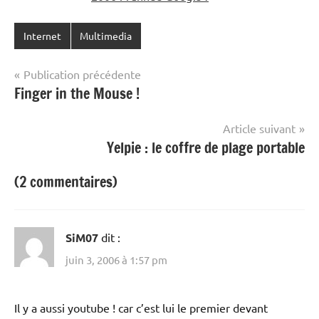
Internet
Multimedia
Navigation
Publication précédente
Finger in the Mouse !
de
l’article
Article suivant
Yelpie : le coffre de plage portable
(2 commentaires)
SiM07
dit :
juin 3, 2006 à 1:57 pm
Il y a aussi youtube ! car c’est lui le premier devant